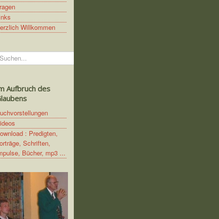
ragen
inks
erzlich Willkommen
uchen...
m Aufbruch des
laubens
uchvorstellungen
ideos
ownload : Predigten,
orträge, Schriften,
mpulse, Bücher, mp3 ...