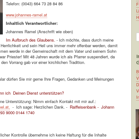
Telefon: (0043) 664 73 28 84 86
F
L
www.johannes-ramel.at
H
Inhaltlich Verantwortlicher:
Johannes Ramel (Anschrift wie oben)
S
Im Aufbruch des Glaubens.
- Ich möchte, dass durch meine
Herrlichkeit und sein Heil uns immer mehr offenbar werden, damit
mmen werde in der Gemeinschaft mit dem Vater und seinem Sohn
I
war Priester! Mit 48 Jahren wurde ich als Pfarrer suspendiert, da
t den Vorrang gab vor einer kirchlichen Tradition.
G
B
V
lar dürfen Sie mir gerne Ihre Fragen, Gedanken und Meinungen
D
V
ann ich Deinen Dienst unterstützen?
I
ine Unterstützung: Nimm einfach Kontakt mit mir auf.:
el.at
,
- Ich sage: Herzlichen Dank. -
Raiffeisenbank - Johann
293 9000 0144 1740
ohann Ramel Raiffeisenbank Mittleres
 17 3293 9000 0144 1740
ltlicher Kontrolle übernehme ich keine Haftung für die Inhalte