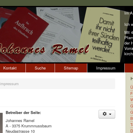
Im A
Ich w
Mit 
Pfarr
der H
Vorr
kirch
Kontakt
Suche
Sitemap
Impressum
Impressum
Ü
F
W
G
G
Betreiber der Seite:
B
Johannes Ramel
T
A - 3375 Krummnussbaum
D
Neudastrasse 10