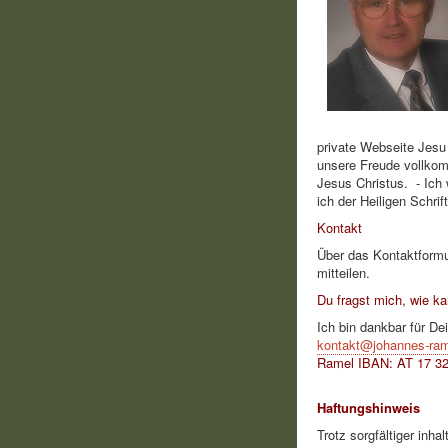
private Webseite Jesu 
unsere Freude vollko
Jesus Christus. - Ich 
ich der Heiligen Schrif
Kontakt
Über das Kontaktformu
mitteilen.
Du fragst mich, wie k
Ich bin dankbar für De
kontakt@johannes-ram
Ramel IBAN: AT 17 3
Mostviertel IBAN: AT
Haftungshinweis
Trotz sorgfältiger inha