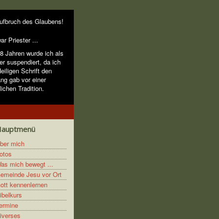
ufbruch des Glaubens!
ar Priester ...
48 Jahren wurde ich als
er suspendiert, da ich
eiligen Schrift den
ang gab vor einer
lichen Tradition.
Hauptmenü
ber mich
otos
as mich bewegt ...
emeinde Jesu vor Ort
ott kennenlernen
ibelkurs
ermine
iverses