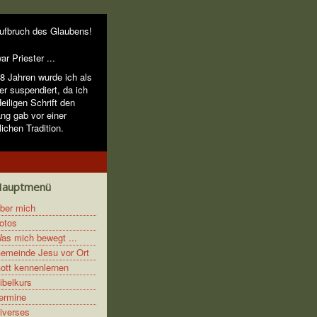
ufbruch des Glaubens!
ar Priester ...
48 Jahren wurde ich als
er suspendiert, da ich
eiligen Schrift den
ang gab vor einer
lichen Tradition.
Hauptmenü
ber mich
otos
as mich bewegt ...
emeinde Jesu vor Ort
ott kennenlernen
ibelkurs
ermine
iverses