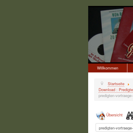
Willkommen
Startseite
Download : Predigte
predigten-vortraege-
Übersicht