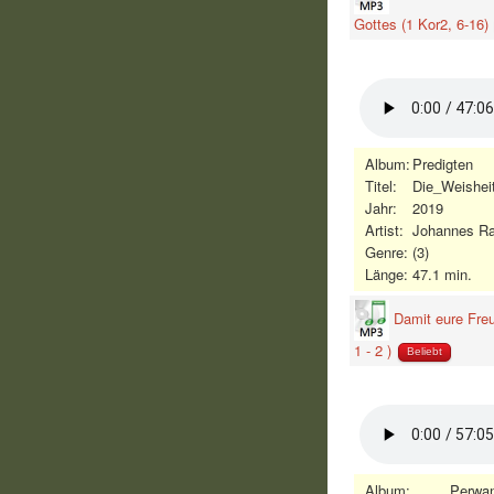
Gottes (1 Kor2, 6-16)
Album:
Predigten
Titel:
Die_Weishei
Jahr:
2019
Artist:
Johannes R
Genre:
(3)
Länge:
47.1 min.
Damit eure Fre
1 - 2 )
Beliebt
Album:
Perwa