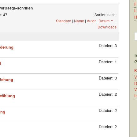
F
vortraege-schriften
L
n: 47
Sortiert nach:
H
Standard
|
Name
|
Autor
|
Datum
|
Downloads
S
Dateien: 3
derung
I
G
Dateien: 1
t
B
V
Dateien: 3
stehung
D
V
Dateien: 2
I
wählung
Dateien: 2
ung
Dateien: 2