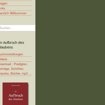
ragen
inks
erzlich Willkommen
uchen...
m Aufbruch des
laubens
uchvorstellungen
ideos
ownload : Predigten,
orträge, Schriften,
mpulse, Bücher, mp3 ...