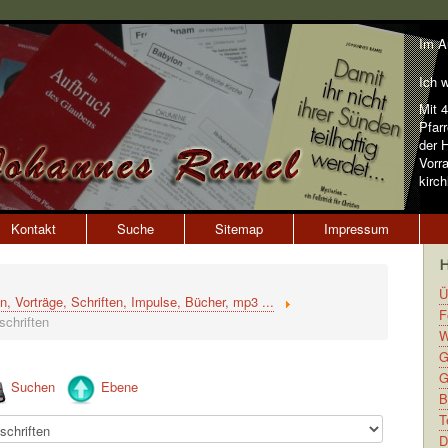
Im A
Ich w
Mit 
Pfarr
der H
Vorr
kirch
Kontakt
Suche
Sitemap
Impressum
Ü
n, Vorträge, Schriften, Impulse, Bücher, mp3 ...
F
schriften
W
G
G
Suchen
Ebene
B
T
D