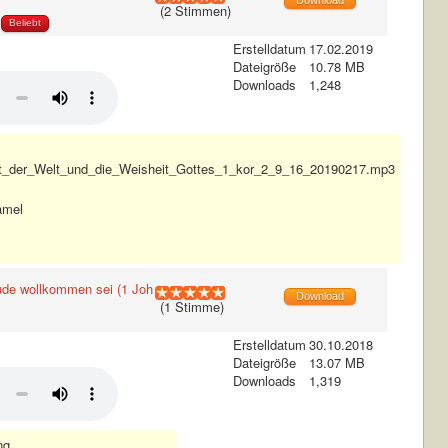
Download
(2 Stimmen)
Beliebt
Erstelldatum
17.02.2019
Dateigröße
10.78 MB
Downloads
1,248
t_der_Welt_und_die_Weisheit_Gottes_1_kor_2_9_16_20190217.mp3
amel
ude wollkommen sei (1 Joh
Download
(1 Stimme)
Erstelldatum
30.10.2018
Dateigröße
13.07 MB
Downloads
1,319
ng