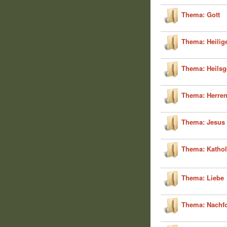
Thema: Gott
Thema: Heilige
Thema: Heilsg
Thema: Herre
Thema: Jesus 
Thema: Katho
Thema: Liebe
Thema: Nachf