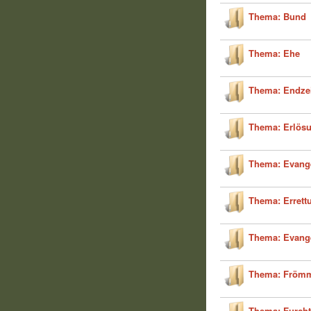
Thema: Bund
Thema: Ehe
Thema: Endze
Thema: Erlös
Thema: Evange
Thema: Errett
Thema: Evang
Thema: Frömm
Thema: Furcht