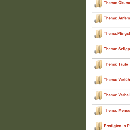
Thema: Ökum
Thema: Aufer
Thema:Pfings
Thema: Seligp
Thema: Taufe
Thema: Verfü
Thema: Verhe
Thema: Mensc
Predigten in 