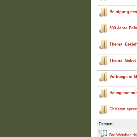
Reinigung des
500 Jahre Ref
Thema: Bezie
Thema: Gebet
Vortraege in 
Hausgemeinde
Christen spre
Dateien:
Die Weisheit de